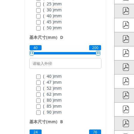
( 25 )
mm
( 30 )
mm
( 40 )
mm
( 45 )
mm
( 50 )
mm
( 55 )
mm
基本尺寸(mm)
D
( 60 )
mm
( 65 )
mm
40
200
( 70 )
mm
( 75 )
mm
( 80 )
mm
( 85 )
mm
( 90 )
mm
( 40 )
mm
( 95 )
mm
( 47 )
mm
( 100 )
mm
( 52 )
mm
( 105 )
mm
( 62 )
mm
( 110 )
mm
( 80 )
mm
( 85 )
mm
( 90 )
mm
( 100 )
mm
基本尺寸(mm)
B
( 110 )
mm
( 120 )
mm
24
76