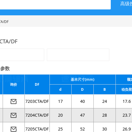
高级
TA/DF
CTA/DF
参数
基本尺寸(mm)
额
询价
DF
d
D
B
动负荷
7203CTA/DF
17
40
24
17.6
7204CTA/DF
20
47
28
23.7
7205CTA/DF
25
52
30
26.9