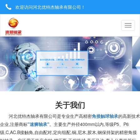
欢迎访问河北优特杰轴承有限公司！
0319-8577222 / 13930921506
utrgebearing@163.com
关于我们
河北优特杰轴承有限公司是专业生产高精密
角接触球轴承
的高新技术
企业,注册商标
"速狮轴承"
。主要生产外径400mm以内,等级P5、P6
级,C,AC.B接触角,自由配对,定向组配,铜,尼木,胶木,钢保持架的精密角接