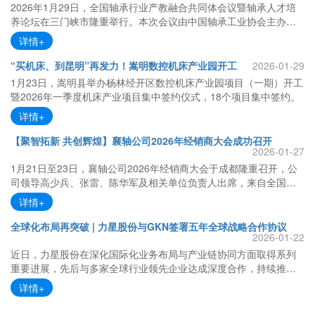
2026年1月29日，全国轴承行业产教融合共同体会议暨轴承人才培
养论坛在三门峡市隆重举行。本次会议由中国轴承工业协会主办，
三门峡职业技术学院等单位承办，以“聚智赋能轴承产业升级 协同育
详情+
人谱写教育新篇”为主题，吸引了来自全国50家行业组织、高校、职
业院校、科研院所及龙头企业的?表齐聚黄河之滨，共同探讨轴承产
“买机床、到昆明”再发力！嵩明数控机床产业园开工
2026-01-29
业与教育深度融合、协同育人的创新路径与发展格局。
1月23日，嵩明县举办杨林经开区数控机床产业园项目（一期）开工
暨2026年一季度机床产业项目集中签约仪式，18个项目集中签约。
详情+
【聚智拓新 共创辉煌】襄轴公司2026年经销商大会成功召开
2026-01-27
1月21日至23日，襄轴公司2026年经销商大会于成都隆重召开，公
司领导高少兵、张雷、陈华军及相关单位负责人出席，来自全国各
区域的75位经销商代表参会，共话合作情谊，共谋发展新篇。会议
详情+
由党委委员、营销部常务副部长潘琳主持。
全球化布局再突破 | 力星股份与GKN签署五年全球战略合作协议
2026-01-22
近日，力星股份在深化国际化业务布局与产业链协同方面取得系列
重要进展，先后与多家全球行业领先企业达成深度合作，持续推动
公司在精密滚动体领域向高端化与全球化方向迈进。
详情+