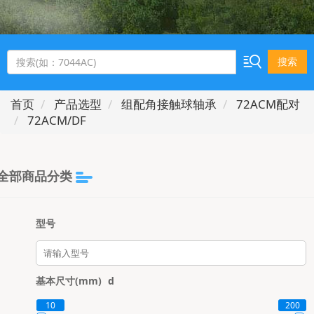
搜索
首页
产品选型
组配角接触球轴承
72ACM配对
72ACM/DF
全部商品分类
型号
基本尺寸(mm)
d
10
200