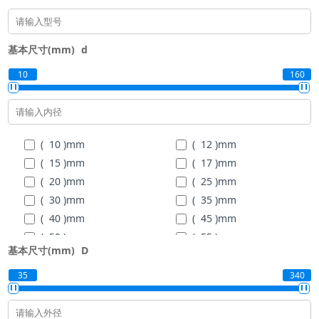
基本尺寸(mm)
d
10
160
( 10 )
mm
( 12 )
mm
( 15 )
mm
( 17 )
mm
( 20 )
mm
( 25 )
mm
( 30 )
mm
( 35 )
mm
( 40 )
mm
( 45 )
mm
( 50 )
mm
( 55 )
mm
基本尺寸(mm)
D
( 60 )
mm
( 65 )
mm
( 70 )
mm
( 75 )
mm
35
340
( 80 )
mm
( 85 )
mm
( 90 )
mm
( 95 )
mm