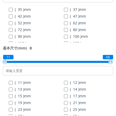
( 100 )
mm
( 105 )
mm
( 35 )
mm
( 37 )
mm
( 110 )
mm
( 120 )
mm
( 42 )
mm
( 47 )
mm
( 130 )
mm
( 140 )
mm
( 52 )
mm
( 62 )
mm
( 150 )
mm
( 160 )
mm
( 72 )
mm
( 80 )
mm
( 90 )
mm
( 100 )
mm
( 110 )
mm
( 120 )
mm
基本尺寸(mm)
B
( 130 )
mm
( 140 )
mm
( 150 )
mm
( 160 )
mm
11
68
( 170 )
mm
( 180 )
mm
( 190 )
mm
( 200 )
mm
( 215 )
mm
( 225 )
mm
( 11 )
mm
( 12 )
mm
( 240 )
mm
( 260 )
mm
( 13 )
mm
( 14 )
mm
( 280 )
mm
( 300 )
mm
( 15 )
mm
( 17 )
mm
( 320 )
mm
( 340 )
mm
( 19 )
mm
( 21 )
mm
( 23 )
mm
( 25 )
mm