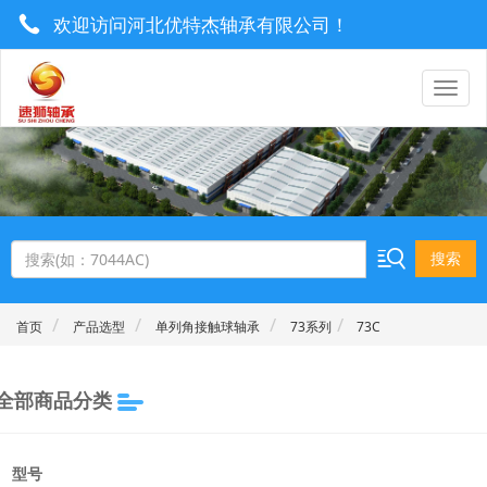
欢迎访问河北优特杰轴承有限公司！
0319-8577222 / 13930921506
utrgebearing@163.com
搜索
首页
产品选型
单列角接触球轴承
73系列
73C
全部商品分类
型号