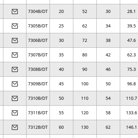
7304B/DT
20
52
30
28.1
7305B/DT
25
62
34
39.5
7306B/DT
30
72
38
47.6
7307B/DT
35
80
42
62.3
7308B/DT
40
90
46
75.3
7309B/DT
45
100
50
96.8
7310B/DT
50
110
54
110.7
7311B/DT
55
120
58
133.6
7312B/DT
60
130
62
146.1