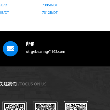
5B/DT
7306B/DT
1B/DT
7312B/DT
邮箱
utrgebearing@163.com
关注我们
/FOCUS ON US