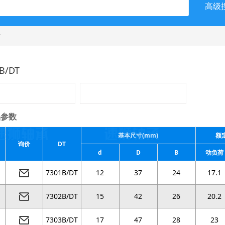
高级
T
B/DT
参数
基本尺寸(mm)
额定
询价
DT
d
D
B
动负荷
7301B/DT
12
37
24
17.1
7302B/DT
15
42
26
20.2
7303B/DT
17
47
28
23