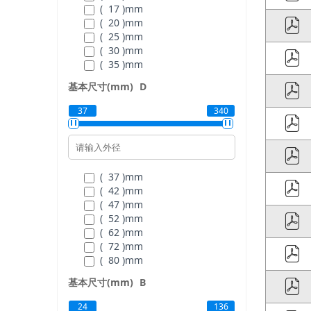
( 17 )
mm
( 20 )
mm
( 25 )
mm
( 30 )
mm
( 35 )
mm
( 40 )
mm
基本尺寸(mm)
D
( 45 )
mm
( 50 )
mm
37
340
( 55 )
mm
( 60 )
mm
( 65 )
mm
( 70 )
mm
( 75 )
mm
( 37 )
mm
( 80 )
mm
( 42 )
mm
( 85 )
mm
( 47 )
mm
( 90 )
mm
( 52 )
mm
( 95 )
mm
( 62 )
mm
( 100 )
mm
( 72 )
mm
( 105 )
mm
( 80 )
mm
( 110 )
mm
( 90 )
mm
基本尺寸(mm)
B
( 120 )
mm
( 100 )
mm
( 130 )
mm
( 110 )
mm
24
136